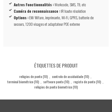
Autres Fonctionnalités :
Workcode, SMS, T9, etc
Caméra de reconnaissance :
IR haute résolution
Options :
EM/ Mifare, imprimante, Wi-Fi, GPRS, batterie de
secours, 1200 visages et adaptateur POE externe
ÉTIQUETTES DE PRODUIT
relógios de ponto
(10)
,
controlo de assiduidade
(10)
,
terminal biométrico
(10)
,
software ponto
(10)
,
registo de ponto
(10)
,
relógios de ponto biometrico
(10)