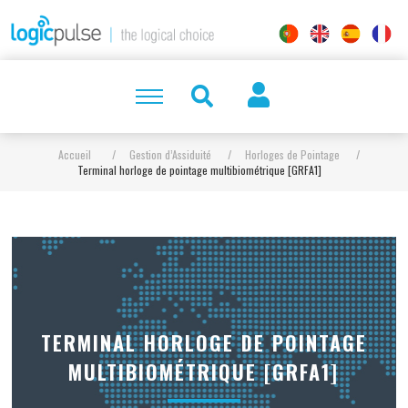
Accueil
/
Gestion d’Assiduité
/
Horloges de Pointage
/
Terminal horloge de pointage multibiométrique [GRFA1]
TERMINAL HORLOGE DE POINTAGE
MULTIBIOMÉTRIQUE [GRFA1]