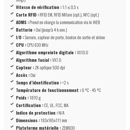
Vitesse de vérification :
1:1 ≤ 0,5 s
Carte RFID :
RFID EM, RFID Mifare (opt.), NFC (opt.)
ADMS :
Prend en charge la communication via le WEB
Batterie :
Oui (jusqu’à 4 h env.)
I/O :
Serrure, capteur de porte, bouton de sortie et sirène
CPU :
CPU 630 MHz
Algorithme empreinte digitale :
VX10.0
Algorithme facial :
VX7.0
Capteur :
ZK optique 500 dpi
Accès :
Oui
Temps d’identification :
<2 s
Température de fonctionnement :
0 ºC - 45 ºC
Poids :
1870 g
Certification :
CE, UL, FCC, MA
Indice de protection :
N/A
Dimensions :
193x165x111 mm
Plateforme matérielle :
ZEM600