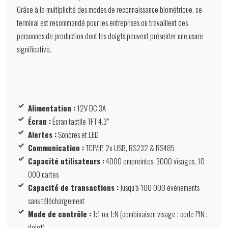
Grâce à la multiplicité des modes de reconnaissance biométrique, ce
terminal est recommandé pour les entreprises où travaillent des
personnes de production dont les doigts peuvent présenter une usure
significative.
Alimentation :
12V DC 3A
Écran :
Écran tactile TFT 4.3”
Alertes :
Sonores et LED
Communication :
TCP/IP, 2x USB, RS232 & RS485
Capacité utilisateurs :
4000 empreintes, 3000 visages, 10
000 cartes
Capacité de transactions :
Jusqu’à 100 000 événements
sans téléchargement
Mode de contrôle :
1:1 ou 1:N (combinaison visage ; code PIN ;
doigt)