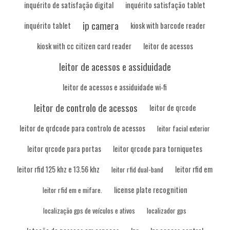
inquérito de satisfação digital
inquérito satisfação tablet
ip camera
inquérito tablet
kiosk with barcode reader
kiosk with cc citizen card reader
leitor de acessos
leitor de acessos e assiduidade
leitor de acessos e assiduidade wi-fi
leitor de controlo de acessos
leitor de qrcode
leitor de qrdcode para controlo de acessos
leitor facial exterior
leitor qrcode para portas
leitor qrcode para torniquetes
leitor rfid 125 khz e 13.56 khz
leitor rfid em
leitor rfid dual-band
license plate recognition
leitor rfid em e mifare.
localização gps de veículos e ativos
localizador gps