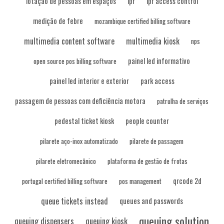
lotação de pessoas em espaços
lpr
lpr access control
medição de febre
mozambique certified billing software
multimedia content software
multimedia kiosk
nps
painel led informativo
open source pos billing software
painel led interior e exterior
park access
passagem de pessoas com deficiência motora
patrulha de serviços
pedestal ticket kiosk
people counter
pilarete aço-inox automatizado
pilarete de passagem
pilarete eletromecânico
plataforma de gestão de frotas
qrcode 2d
portugal certified billing software
pos management
queue tickets instead
queues and passwords
queuing solution
queuing dispensers
queuing kiosk