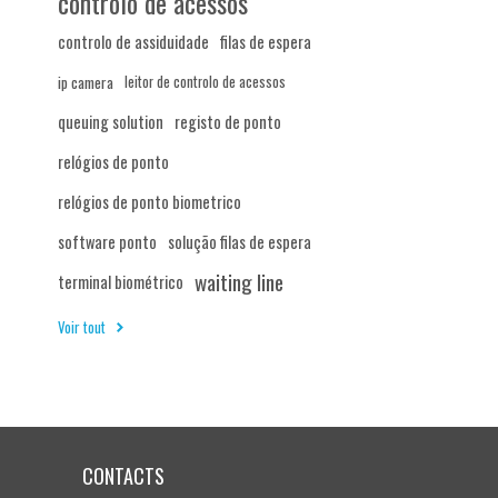
controlo de acessos
controlo de assiduidade
filas de espera
ip camera
leitor de controlo de acessos
queuing solution
registo de ponto
relógios de ponto
relógios de ponto biometrico
software ponto
solução filas de espera
waiting line
terminal biométrico
Voir tout
CONTACTS