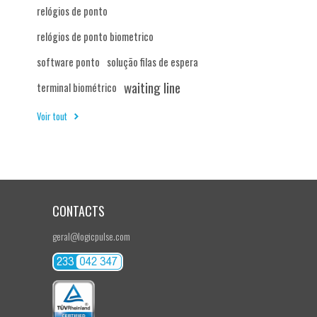
relógios de ponto
relógios de ponto biometrico
software ponto
solução filas de espera
waiting line
terminal biométrico
Voir tout
CONTACTS
geral@logicpulse.com