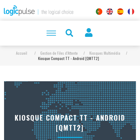
Accueil
/
Gestion de Files d’Attente
/
Kiosques Multimédia
/
Kiosque Compact TT - Android [QMTT2]
KIOSQUE COMPACT TT - ANDROID
[QMTT2]