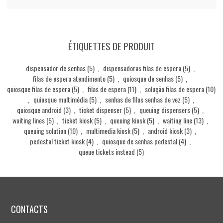
ÉTIQUETTES DE PRODUIT
dispensador de senhas
(5)
,
dispensadoras filas de espera
(5)
,
filas de espera atendimento
(5)
,
quiosque de senhas
(5)
,
quiosque filas de espera
(5)
,
filas de espera
(11)
,
solução filas de espera
(10)
,
quiosque multimédia
(5)
,
senhas de filas senhas de vez
(5)
,
quiosque android
(3)
,
ticket dispenser
(5)
,
queuing dispensers
(5)
,
waiting lines
(5)
,
ticket kiosk
(5)
,
queuing kiosk
(5)
,
waiting line
(13)
,
queuing solution
(10)
,
multimedia kiosk
(5)
,
android kiosk
(3)
,
pedestal ticket kiosk
(4)
,
quiosque de senhas pedestal
(4)
,
queue tickets instead
(5)
CONTACTS