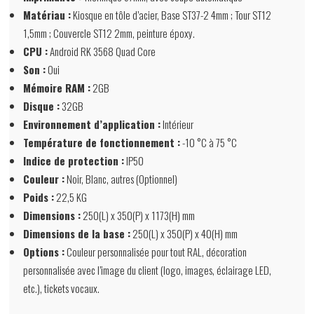
Matériau :
Kiosque en tôle d’acier, Base ST37-2 4mm ; Tour ST12
1,5mm ; Couvercle ST12 2mm, peinture époxy.
CPU :
Android RK 3568 Quad Core
Son :
Oui
Mémoire RAM :
2GB
Disque :
32GB
Environnement d’application :
Intérieur
Température de fonctionnement :
-10 °C à 75 °C
Indice de protection :
IP50
Couleur :
Noir, Blanc, autres (Optionnel)
Poids :
22,5 KG
Dimensions :
250(L) x 350(P) x 1173(H) mm
Dimensions de la base :
250(L) x 350(P) x 40(H) mm
Options :
Couleur personnalisée pour tout RAL, décoration
personnalisée avec l’image du client (logo, images, éclairage LED,
etc.), tickets vocaux.