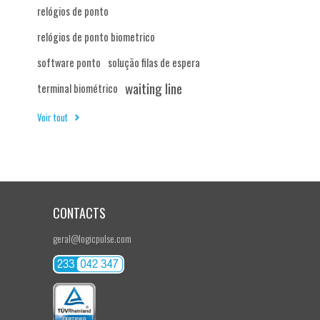
relógios de ponto
relógios de ponto biometrico
software ponto
solução filas de espera
waiting line
terminal biométrico
Voir tout
CONTACTS
geral@logicpulse.com