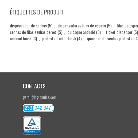
ÉTIQUETTES DE PRODUIT
dispensador de senhas
(5)
,
dispensadoras filas de espera
(5)
,
filas de esp
senhas de filas senhas de vez
(5)
,
quiosque android
(3)
,
ticket dispenser
(5)
android kiosk
(3)
,
pedestal ticket kiosk
(4)
,
quiosque de senhas pedestal
(4
CONTACTS
geral@logicpulse.com