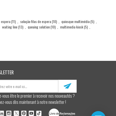
e espera
(11)
,
solução filas de espera
(10)
,
quiosque multimédia
(5)
,
waiting line
(13)
,
queuing solution
(10)
,
multimedia kiosk
(5)
,
SLETTER
z-vous être le premier à recevoir nos nouveautés ?
ez-vous dès maintenant à notre newsletter !