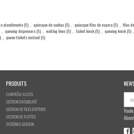
era atendimento
(5)
,
quiosque de senhas
(5)
,
quiosque filas de espera
(5)
,
filas d
,
queuing dispensers
(5)
,
waiting lines
(5)
,
ticket kiosk
(5)
,
queuing kiosk
(5)
,
)
,
queue tickets instead
(5)
PRODUITS
NEW
CONTRÔLE ACCÈS
GESTION D’ASSIDUITÉ
GESTION DE FILES D’ATTENTE
Voule
GESTION DE FLOTTES
Abonn
SYSTÈMES GESTION