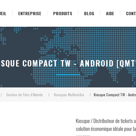
EIL
ENTREPRISE
PRODUITS
BLOG
AIDE
CONT
OSQUE COMPACT TW - ANDROID [QMT
/
Gestion de Files d’Attente
/
Kiosques Multimédia
/
Kiosque Compact TW - Andr
Kiosque / Distributeur de tickets u
solution économique idéale pour la 