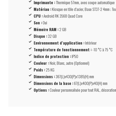
Imprimante :
Thermique 57mm, avec coupe automatique
Matériau :
Kiosque en tôle d’acier, Base ST37-2 4mm ; T
CPU :
Android RK 3568 Quad Core
Son :
Oui
Mémoire RAM :
2 GB
Disque :
32 GB
Environnement d’application :
Intérieur
Température de fonctionnement :
-10 °C à 75 °C
Indice de protection :
IP50
Couleur :
Noir, Blanc, autre (Optionnel)
Poids :
25 KG
Dimensions :
367(L)x430(P)x1385(H) mm
Dimensions de la base :
67(L)x400(P)x40(H) mm
Options :
Couleur personnalisée pour tout RAL, décoration 