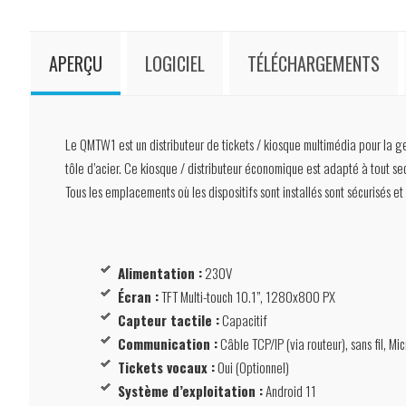
APERÇU
LOGICIEL
TÉLÉCHARGEMENTS
Le QMTW1 est un distributeur de tickets / kiosque multimédia pour la gesti
tôle d’acier. Ce kiosque / distributeur économique est adapté à tout sect
Tous les emplacements où les dispositifs sont installés sont sécurisés 
Alimentation :
230V
Écran :
TFT Multi-touch 10.1”, 1280x800 PX
Capteur tactile :
Capacitif
Communication :
Câble TCP/IP (via routeur), sans fil, M
Tickets vocaux :
Oui (Optionnel)
Système d’exploitation :
Android 11